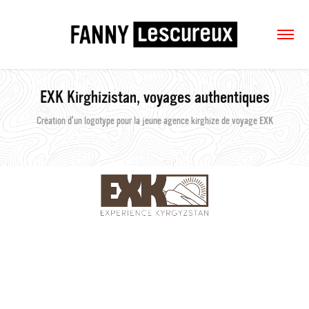
EXK Kirghizistan, voyages authentiques
Création d'un logotype pour la jeune agence kirghize de voyage EXK